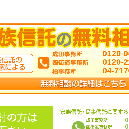
0120-0
0120-2
04-717
0
0