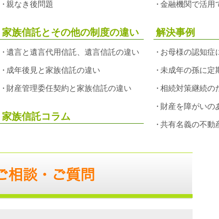
親なき後問題
金融機関で活用
家族信託とその他の制度の違い
解決事例
遺言と遺言代用信託、遺言信託の違い
お母様の認知症
成年後見と家族信託の違い
未成年の孫に定
財産管理委任契約と家族信託の違い
相続対策継続の
財産を障がいの
家族信託コラム
共有名義の不動