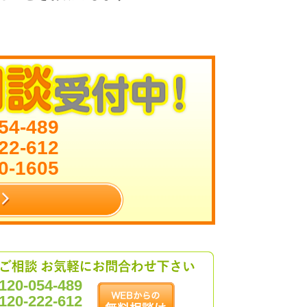
54-489
22-612
0-1605
120-054-489
120-222-612