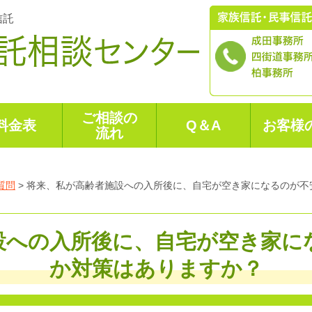
信託
ご相談の
料金表
Q＆A
お客様
流れ
質問
>
将来、私が高齢者施設への入所後に、自宅が空き家になるのが不
設への入所後に、自宅が空き家に
か対策はありますか？