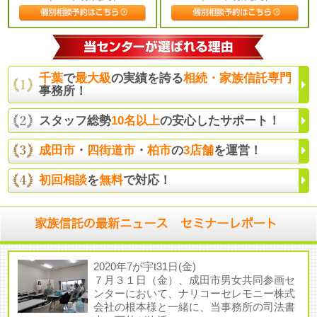
千葉
で
最大級
の実績を誇る
相続・家族信託専門
事務所！
スタッフ総勢
10名以上
の安心したサポート！
成田市
・
四街道市
・
柏市
の
3店舗
を運営！
初回相談
を
無料
で対応！
2020年7が宇t31日(金)
７月３１日（金）、成田市男女共同参画セ
ンターにおいて、ナリコーセレモニー株式
会社の根本様と一緒に、当事務所の司法書