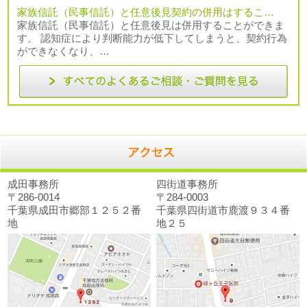
家族信託（民事信託）と任意後見契約の併用はするこ…
家族信託（民事信託）と任意後見は併用することができま
す。 認知症により判断能力が低下してしまうと、契約行為
ができなくなり、…
成田事務所
四街道事務所
〒286-0014
〒284-0003
千葉県成田市郷部１２５２番
千葉県四街道市鹿渡９３４番
地
地２５