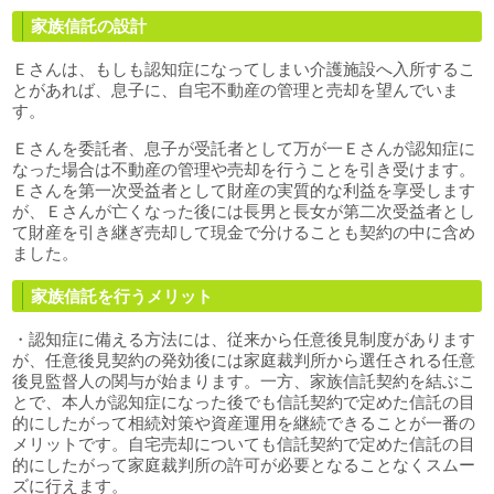
家族信託の設計
Ｅさんは、もしも認知症になってしまい介護施設へ入所するこ
とがあれば、息子に、自宅不動産の管理と売却を望んでいま
す。
Ｅさんを委託者、息子が受託者として万が一Ｅさんが認知症に
なった場合は不動産の管理や売却を行うことを引き受けます。
Ｅさんを第一次受益者として財産の実質的な利益を享受します
が、Ｅさんが亡くなった後には長男と長女が第二次受益者とし
て財産を引き継ぎ売却して現金で分けることも契約の中に含め
ました。
家族信託を行うメリット
・認知症に備える方法には、従来から任意後見制度があります
が、任意後見契約の発効後には家庭裁判所から選任される任意
後見監督人の関与が始まります。一方、家族信託契約を結ぶこ
とで、本人が認知症になった後でも信託契約で定めた信託の目
的にしたがって相続対策や資産運用を継続できることが一番の
メリットです。自宅売却についても信託契約で定めた信託の目
的にしたがって家庭裁判所の許可が必要となることなくスムー
ズに行えます。