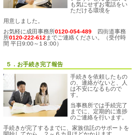
も気にせずお電話をい
ただける環境を
用意しました。
お気軽に成田事務所
0120-054‐489
四街道事務
所
0120‐222‐612
までご連絡ください。（受付時
間 平日9:00～1８:00）
５．お手続き完了報告
手続きを依頼したもの
の、連絡がないと、人
は不安になるもので
す。
当事務所では手続完了
までに、定期的に進捗
のご連絡を行います。
手続きが完了するまでに、家族信託のサポートを
開始してから、２～６カ月ほどかかります。