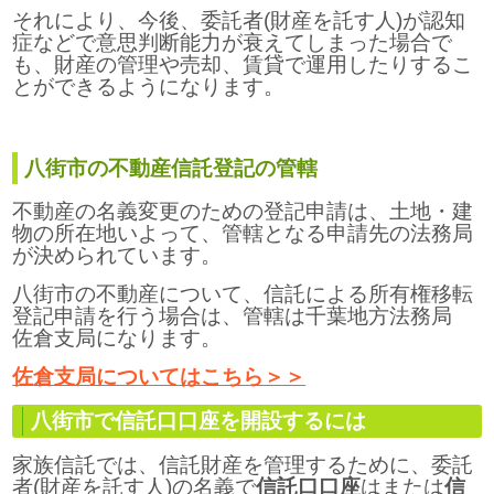
それにより、今後、委託者(財産を託す人)が認知
症などで意思判断能力が衰えてしまった場合で
も、財産の管理や売却、賃貸で運用したりするこ
とができるようになります。
八街市の不動産信託登記の管轄
不動産の名義変更のための登記申請は、土地・建
物の所在地いよって、管轄となる申請先の法務局
が決められています。
八街市の不動産について、信託による所有権移転
登記申請を行う場合は、管轄は千葉地方法務局
佐倉支局になります。
佐倉支局についてはこちら＞＞
八街市で信託口口座を開設するには
家族信託では、信託財産を管理するために、委託
者(財産を託す人)の名義で
信託口口座
はまたは
信