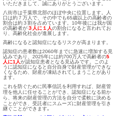
いただきまして、誠にありがとうございます。
八街市は千葉県北部のほぼ中央に位置します。人
口は約７万人で、その中でも65歳以上の高齢者の
割合は約３割を占めています。10年後には我が国
の高齢者が
３人に１人
の割合になると言われてお
り、高齢化社会が進展します。
高齢になると認知症になるリスクが高まります。
認知症の患者数は2060年までに急速に増加する見
込みであり、2025年には約700万人で高齢者の
5
人に1人
が認知症患者となる見込みです。このよ
う
に認知症になると自分自身で財産管理ができな
くなるため、財産が凍結されてしまうことがあり
ま
す。
これを防ぐために民事信託を利用すれば、財産管
理を他人に任せることができ、認知症になる前
か
ら、将来の財産管理の方法を自分で柔軟に決める
ことができ、受託者にスムーズに財産管理を引き
継ぐことができます｡