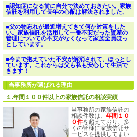
■認知症になる前に自分で決めておきたい。家族
信託を利用して長年の心配は解決されました。
■父の物忘れが最近増えてきて何か対策をした
い。家族信託を活用して一番不安だった資産の
管理についての不安がなくなって家族全員ほっ
としています。
■今まで抱えていた不安が解消されて、ほっとし
ています。これからは父も私も安心して生活で
きます！
当事務所が選ばれる理由
１.年間１００件以上の家族信託の相談実績
当事務所の家族信託の
相談件数は、
年間１０
０件
を超えており、多
くの皆様に家族信託サ
ービスを提供してまい