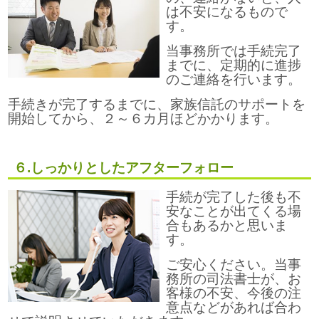
は不安になるもので
す。
当事務所では手続完了
までに、定期的に進捗
のご連絡を行います。
手続きが完了するまでに、家族信託のサポートを
開始してから、２～６カ月ほどかかります。
６.しっかりとしたアフターフォロー
手続が完了した後も不
安なことが出てくる場
合もあるかと思いま
す。
ご安心ください。当事
務所の司法書士が、お
客様の不安、今後の注
意点などがあれば合わ