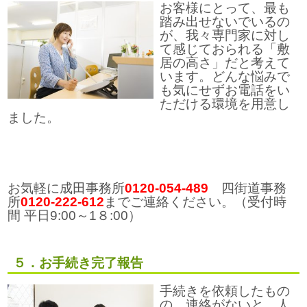
お客様にとって、最も
踏み出せないでいるの
が、我々専門家に対し
て感じておられる「敷
居の高さ」だと考えて
います。どんな悩みで
も気にせずお電話をい
ただける環境を用意し
ました。
お気軽に成田事務所
0120-054‐489
四街道事務
所
0120‐222‐612
までご連絡ください。（受付時
間 平日9:00～1８:00）
５．お手続き完了報告
手続きを依頼したもの
の、連絡がないと、人