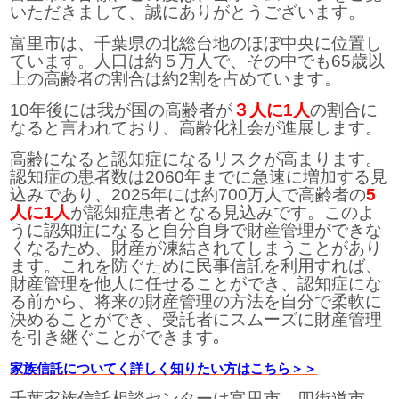
いただきまして、誠にありがとうございます。
富里市は、千葉県の北総台地のほぼ中央に位置し
ています。人口は約５万人で、その中でも65歳以
上の高齢者の割合は約2割を占めています。
10年後には我が国の高齢者が
３人に1人
の割合に
なると言われており、高齢化社会が進展します。
高齢になると認知症になるリスクが高まります。
認知症の患者数は2060年までに急速に増加する見
込みであり、2025年には約700万人で高齢者の
5
人に1人
が認知症患者となる見込みです。このよ
うに認知症になると自分自身で財産管理ができな
くなるため、財産が凍結されてしまうことがあり
ます。これを防ぐために民事信託を利用すれば、
財産管理を他人に任せることができ、認知症にな
る前から、将来の財産管理の方法を自分で柔軟に
決めることができ、受託者にスムーズに財産管理
を引き継ぐことができます｡
家族信託についてく詳しく知りたい方はこちら＞＞
千葉家族信託相談センターは富里市、四街道市、